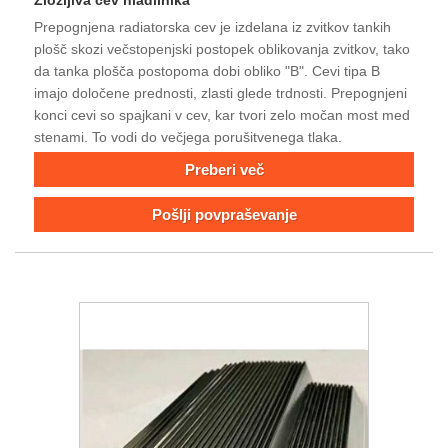
Zložljiva cev hladilnika
Prepognjena radiatorska cev je izdelana iz zvitkov tankih
plošč skozi večstopenjski postopek oblikovanja zvitkov, tako
da tanka plošča postopoma dobi obliko "B". Cevi tipa B
imajo določene prednosti, zlasti glede trdnosti. Prepognjeni
konci cevi so spajkani v cev, kar tvori zelo močan most med
stenami. To vodi do večjega porušitvenega tlaka.
Preberi več
Pošlji povpraševanje