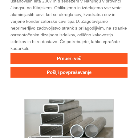
ustanovljen leta 2007 in s sedežem v Nanjingu v provinci
Jiangsu na Kitajskem. Oblikujemo in izdelujemo vse vrste
aluminijastih cevi, kot so okrogla cev, kvadratna cev in
varjene kondenzatorske cevi tipa D. Zagotavljamo
neprimerljivo zadovoljstvo strank s prilagodljivim, na stranke
osredotočenim dizajnom izdelkov, odlično kakovostjo
izdelkov in hitro dostavo. Če potrebujete, lahko vprašate
kadarkoli.
Preberi več
Pošlji povpraševanje