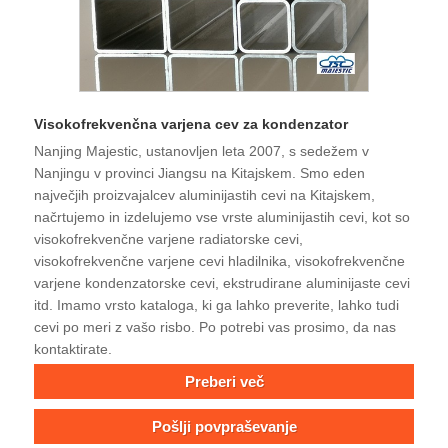
Visokofrekvenčna varjena cev za kondenzator
Nanjing Majestic, ustanovljen leta 2007, s sedežem v
Nanjingu v provinci Jiangsu na Kitajskem. Smo eden
največjih proizvajalcev aluminijastih cevi na Kitajskem,
načrtujemo in izdelujemo vse vrste aluminijastih cevi, kot so
visokofrekvenčne varjene radiatorske cevi,
visokofrekvenčne varjene cevi hladilnika, visokofrekvenčne
varjene kondenzatorske cevi, ekstrudirane aluminijaste cevi
itd. Imamo vrsto kataloga, ki ga lahko preverite, lahko tudi
cevi po meri z vašo risbo. Po potrebi vas prosimo, da nas
kontaktirate.
Preberi več
Pošlji povpraševanje