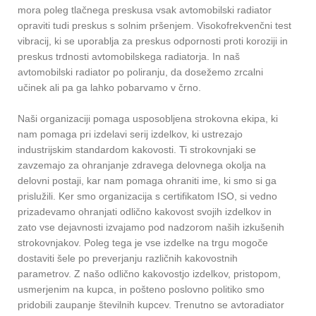
mora poleg tlačnega preskusa vsak avtomobilski radiator
opraviti tudi preskus s solnim pršenjem. Visokofrekvenčni test
vibracij, ki se uporablja za preskus odpornosti proti koroziji in
preskus trdnosti avtomobilskega radiatorja. In naš
avtomobilski radiator po poliranju, da dosežemo zrcalni
učinek ali pa ga lahko pobarvamo v črno.
Naši organizaciji pomaga usposobljena strokovna ekipa, ki
nam pomaga pri izdelavi serij izdelkov, ki ustrezajo
industrijskim standardom kakovosti. Ti strokovnjaki se
zavzemajo za ohranjanje zdravega delovnega okolja na
delovni postaji, kar nam pomaga ohraniti ime, ki smo si ga
prislužili. Ker smo organizacija s certifikatom ISO, si vedno
prizadevamo ohranjati odlično kakovost svojih izdelkov in
zato vse dejavnosti izvajamo pod nadzorom naših izkušenih
strokovnjakov. Poleg tega je vse izdelke na trgu mogoče
dostaviti šele po preverjanju različnih kakovostnih
parametrov. Z našo odlično kakovostjo izdelkov, pristopom,
usmerjenim na kupca, in pošteno poslovno politiko smo
pridobili zaupanje številnih kupcev. Trenutno se avtoradiator