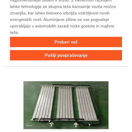
lahke tehnologije se skupna teža karoserije vozila močno
zmanjša, kar lahko bistveno izboljša vzdržljivost novih
energetskih vozil. Aluminijeve zlitine se vse pogosteje
uporabljajo v avtomobilih zaradi nizke gostote in majhne
teže.
Preberi več
Pošlji povpraševanje