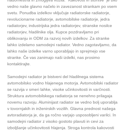
vedno naše glavno načelo in zavezanost strankam po vsem
svetu. Ponudba izdelkov vključuje radiatorske radiatorje,
revolucionarne radiatorje, avtomobilske radiatorje, jedra
radiatorjev, industrijska jedra radiatorjev, stranske nosilce
radiatorjev, hladilnike olja. Kupce pozdravljamo pri
oblikovanju in ODM za razvoj novih izdelkov. Za stranke
lahko izdelamo samodejni radiator. Vedno zagotavljamo, da
lahko naše izdelke varno uporabljajo in sprejmejo vse
stranke. Če vas zanimajo naši izdelki, nas prosimo
kontaktirajte.
Samodejni radiator je bistveni del hladilnega sistema
avtomobilsko vodno hlajenega motorja. Avtomobilski radiator
se razvija v smeri lahke, visoke učinkovitosti in varčnosti.
Struktura avtomobilskega radiatorja se nenehno prilagaja
novemu razvoju. Aluminijast radiator se vedno bolj uporablja
v tovornjakih in inženirskih vozilih. Glavna prednost našega
avtoradiatorja je, da ga ročno varjajo usposobljeni varilci. In
samodejni radiator z visoko gostoto plavuti in cevi za
izboljšanje učinkovitosti hlajenja. Stroga kontrola kakovosti