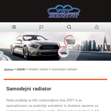
>
Izdelki
>
Hladilni sistem
>
Samodejni radiator
domov
Samodejni radiator
Naše podjetje je bilo ustanovljeno leta 2007 in je
specializirano za področje avtodelov in dodatne opreme za
nadomestna in zmogljiva vozila. "Kakovost in storitve" je bilo