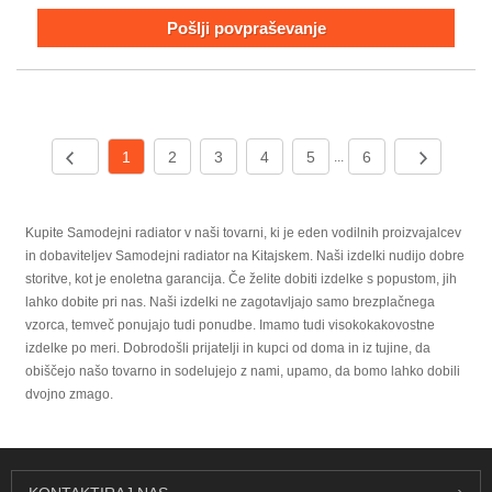
Pošlji povpraševanje
1
2
3
4
5
6
...
Kupite Samodejni radiator v naši tovarni, ki je eden vodilnih proizvajalcev
in dobaviteljev Samodejni radiator na Kitajskem. Naši izdelki nudijo dobre
storitve, kot je enoletna garancija. Če želite dobiti izdelke s popustom, jih
lahko dobite pri nas. Naši izdelki ne zagotavljajo samo brezplačnega
vzorca, temveč ponujajo tudi ponudbe. Imamo tudi visokokakovostne
izdelke po meri. Dobrodošli prijatelji in kupci od doma in iz tujine, da
obiščejo našo tovarno in sodelujejo z nami, upamo, da bomo lahko dobili
dvojno zmago.