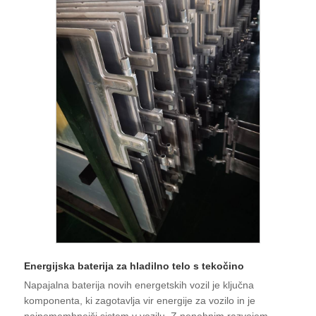
Energijska baterija za hladilno telo s tekočino
Napajalna baterija novih energetskih vozil je ključna
komponenta, ki zagotavlja vir energije za vozilo in je
najpomembnejši sistem v vozilu. Z nenehnim razvojem