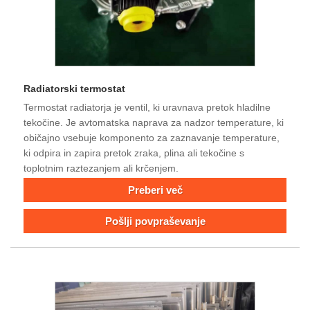
Radiatorski termostat
Termostat radiatorja je ventil, ki uravnava pretok hladilne
tekočine. Je avtomatska naprava za nadzor temperature, ki
običajno vsebuje komponento za zaznavanje temperature,
ki odpira in zapira pretok zraka, plina ali tekočine s
toplotnim raztezanjem ali krčenjem.
Preberi več
Pošlji povpraševanje