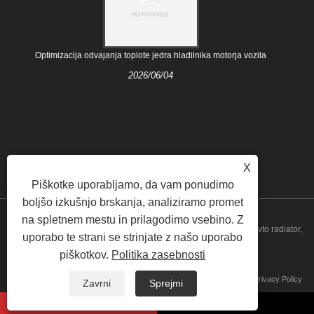
Optimizacija odvajanja toplote jedra hladilnika motorja vozila
2026/06/04
X
Piškotke uporabljamo, da vam ponudimo
boljšo izkušnjo brskanja, analiziramo promet
na spletnem mestu in prilagodimo vsebino. Z
Avtorske pravice © 2021 Nanjing Majestic Auto Parts Co., Ltd. - Avto radiator,
uporabo te strani se strinjate z našo uporabo
piškotkov.
Politika zasebnosti
hladilni sistem - Vse pravice pridržane.
Povezave
Sitemap
RSS
XML
Privacy Policy
Zavrni
Sprejmi