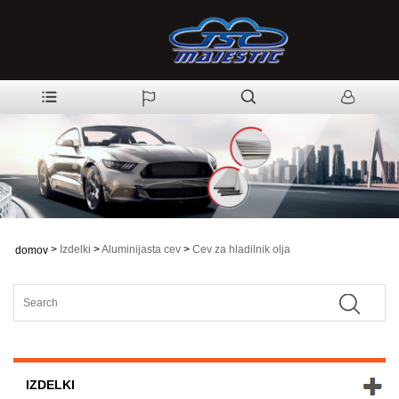
>
Izdelki
>
Aluminijasta cev
>
Cev za hladilnik olja
domov
IZDELKI