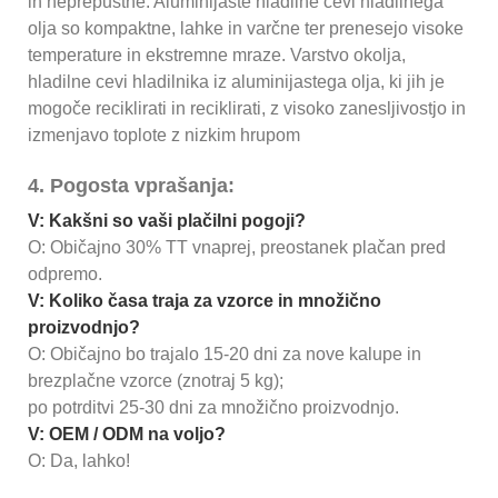
in neprepustne. Aluminijaste hladilne cevi hladilnega
olja so kompaktne, lahke in varčne ter prenesejo visoke
temperature in ekstremne mraze. Varstvo okolja,
hladilne cevi hladilnika iz aluminijastega olja, ki jih je
mogoče reciklirati in reciklirati, z visoko zanesljivostjo in
izmenjavo toplote z nizkim hrupom
4. Pogosta vprašanja:
V: Kakšni so vaši plačilni pogoji?
O: Običajno 30% TT vnaprej, preostanek plačan pred
odpremo.
V: Koliko časa traja za vzorce in množično
proizvodnjo?
O: Običajno bo trajalo 15-20 dni za nove kalupe in
brezplačne vzorce (znotraj 5 kg);
po potrditvi 25-30 dni za množično proizvodnjo.
V: OEM / ODM na voljo?
O: Da, lahko!