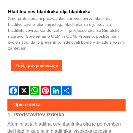
Hladilna cev hladilnika olja hladilnika
Smo profesionalni proizvajalec surove cevi za hladilnik,
hladilne cevi iz aluminijastega hladilnika za olje, cevi za
hladilnik, cevi za kondenzator in priključne cevi za klimatsko
napravo. Sprejemamo OEM in ODM. Prosimo, pošljite nam
svojo risbo, da jo preverimo. Izdelovali bomo v skladu z vašimi
zahtevami.
Pošlji povpraševanje
Facebook
X
WhatsApp
Pinterest
LinkedIn
Share
Opis izdelka
1. Predstavitev izdelka
Aluminijasta hladilna cev hladilnika olja je pomemben
del hladilnika olja in hladilnika, visokokakovostna